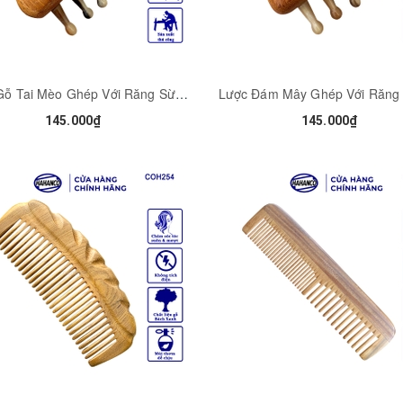
Lược Gỗ Tai Mèo Ghép Với Răng Sừng HAHANCO Lược Dưỡng Sinh Và Chăm Sóc Tóc - COH274
145.000₫
145.000₫