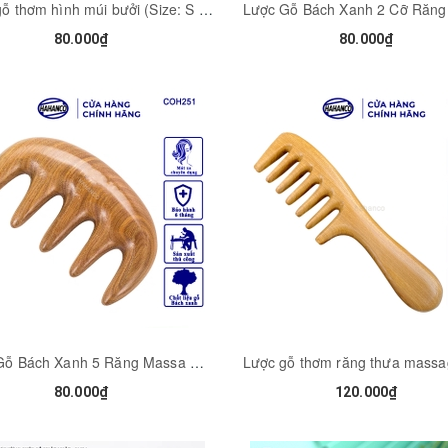
Lược gỗ thơm hình múi bưởi (Size: S - 13cm) chải tóc thư giãn hằng ngày (COH254) HAHANCO
80.000₫
80.000₫
Lược Gỗ Bách Xanh 5 Răng Massa HAHANCO Lưu Thông Khí Huyết Đả Thông Kinh Mạch - COH251
80.000₫
120.000₫