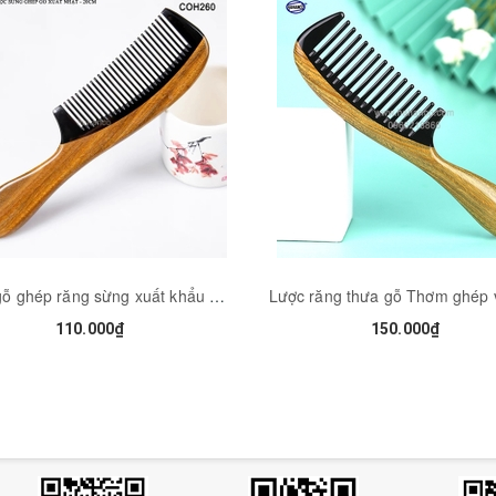
Lược gỗ ghép răng sừng xuất khẩu Cao Cấp - Chống tích điện/ dáng lược Châu Âu (COH260) HAHANCO
110.000₫
150.000₫