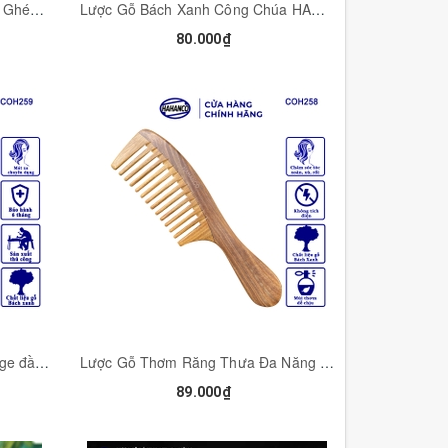
Lược Gỗ Bách Xanh 2 Cỡ Răng Ghép Răng Bằng Đầu (Size:M-16cm) 2 Loại Răng Tiện Dụng- COH255
Lược Gỗ Bách Xanh Công Chúa HAHANCO (Size: S - 13cm) Chải Tóc Thư Giãn Hằng Ngày - COH252
80.000₫
Lược gỗ thơm răng thưa massage đầu giúp lưu thông máu - Chải tóc xoăn, rối, xù (Size: XL - 20cm) - COH259 - HAHANCO
Lược Gỗ Thơm Răng Thưa Đa Năng HAHANCO Chuyên Chải Tóc Xoăn, Xù, Rối, Mát Xa - COH258
89.000₫