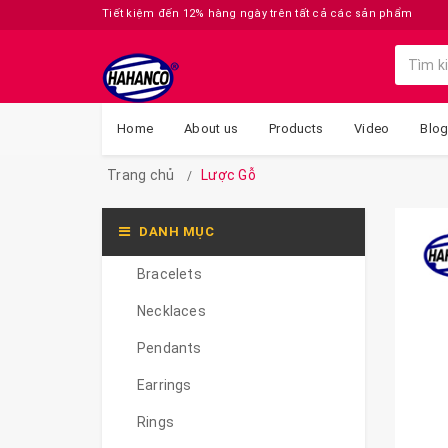
Tiết kiệm đến 12% hàng ngày trên tất cả các sản phẩm
Home
About us
Products
Video
Blo
Trang chủ
Lược Gỗ
DANH MỤC
Bracelets
Necklaces
Pendants
Earrings
Rings