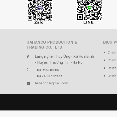
HAHANCO PRODUCTION &
DỊCH V
TRADING CO., LTD
Chính
Làng nghề Thụy Ứng - Xã Hòa Bình
Chính
- Huyện Thường Tín - Hà Nội
Chính 
+84 966218866
+84.24 33772999
Chính
hahanco@gmail.com