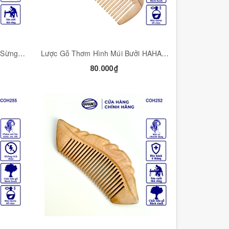
Lược Đám Mây Ghép Với Răng Sừng HAHANCO Massage Kinh Tuyến Toàn Thân - COH275
Lược Gỗ Thơm Hình Múi Bưởi HAHANCO (Size:S-12cm) Chải Tóc Thư Giãn Hằng Ngày- COH256
80.000₫