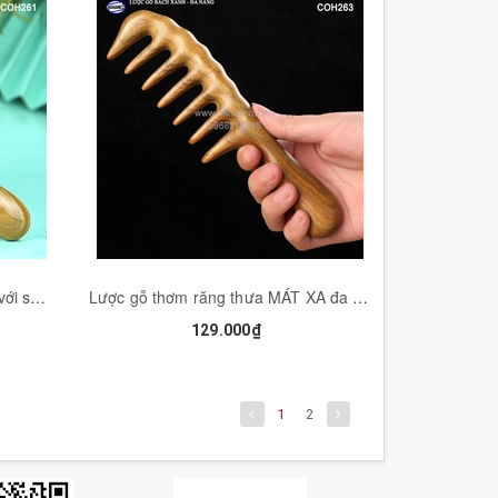
Lược răng thưa gỗ Thơm ghép với sừng tiện dụng (Size: XL-19,5cm) răng gép đẹp - COH261
Lược gỗ thơm răng thưa MÁT XA đa năng - Chải tóc xoăn, rối, xù - COH263
129.000₫
1
2