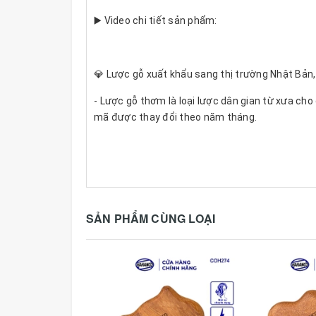
▶️ Video chi tiết sản phẩm:
💎 Lược gỗ xuất khẩu sang thị trường Nhật Bản,
- Lược gỗ thơm là loại lược dân gian từ xưa ch
mã được thay đổi theo năm tháng.
- Đây là mẫu lược gỗ múi bưởi, được thiết kế c
dùng được.
- Mẫu lược cao cấp này được sản xuất nhiều c
người thợ thủ công làm tỉ mỉ toàn bộ chiếc lượ
SẢN PHẨM CÙNG LOẠI
rụng tóc.