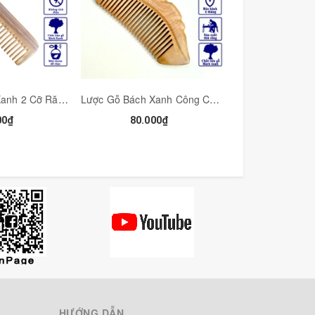
Lược Gỗ Bách Xanh 2 Cỡ Răng Ghép Răng Bằng Đầu (Size:M-16cm) 2 Loại Răng Tiện Dụng- COH255
Lược Gỗ Bách Xanh Công Chúa HAHANCO (Size: S - 13cm) Chải Tóc Thư Giãn Hằng Ngày - COH252
00₫
80.000₫
80.00
HƯỚNG DẪN