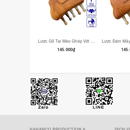
Lược Gỗ Tai Mèo Ghép Với Răng Sừng HAHANCO Lược Dưỡng Sinh Và Chăm Sóc Tóc - COH274
145.000₫
145.
HAHANCO PRODUCTION &
DỊCH V