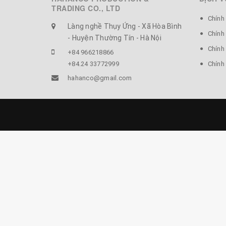
TRADING CO., LTD
Chính
Làng nghề Thụy Ứng - Xã Hòa Bình
Chính
- Huyện Thường Tín - Hà Nội
Chính 
+84 966218866
+84.24 33772999
Chính
hahanco@gmail.com