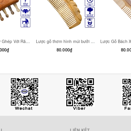
Lược Đám Mây Ghép Với Răng Sừng HAHANCO Massage Kinh Tuyến Toàn Thân - COH275
Lược gỗ thơm hình múi bưởi (Size: S - 13cm) chải tóc thư giãn hằng ngày (COH254) HAHANCO
000₫
80.000₫
80.0
Ụ
LIÊN KẾT