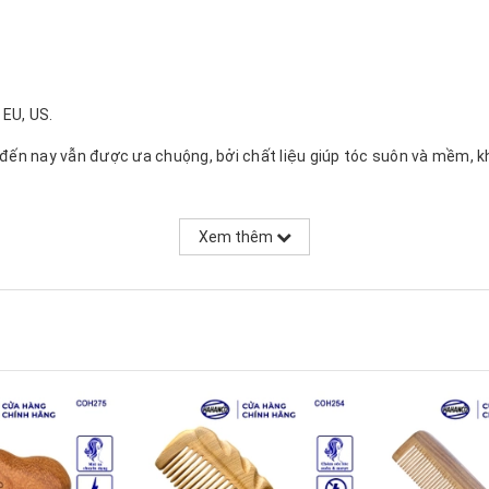
 EU, US.
o đến nay vẫn được ưa chuộng, bởi chất liệu giúp tóc suôn và mềm, 
ác đường khía trên thân lược tạo đường nét mềm mại, nhỏ gọn có thể
Xem thêm
ông đoạn phức tạp, phần răng và thân được ghép mộng chắc chắn gi
c và khéo léo mài giũa từng chiếc răng lược cẩn thận để đạt được độ