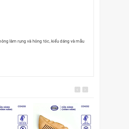
không làm rụng và hỏng tóc, kiểu dáng và mẫu
 bỏ vào túi mang theo người, ai cũng có thể
úp chiếc lược bền hơn và chống gãy. Được các
 nhẵn bóng, khi chải tóc sẽ không làm gãy và