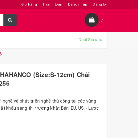
Giỏ hàng
Thanh toán
Đăng nhập
Đăng ký
/
Deal Giá sốc
6
 HAHANCO (Size:S-12cm) Chải
256
rì nghề và phát triển nghề thủ công tại các vùng
uất khẩu sang thị trường Nhật Bản, EU, US. - Lược