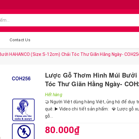
g
Contact Us
Bưởi HAHANCO (Size:S-12cm) Chải Tóc Thư Giãn Hằng Ngày- COH25
Lược Gỗ Thơm Hình Múi Bưởi
Tóc Thư Giãn Hằng Ngày- COH
Hết hàng
🤝 Người Việt dùng hàng Việt, ủng hộ để duy t
quê. ▶️ Video chi tiết sản phẩm: 💎 Lược gỗ x
gỗ...
80.000₫