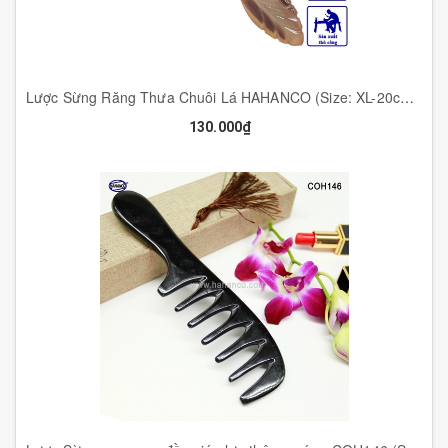
Lược Sừng Răng Thưa Chuôi Lá HAHANCO (Size: XL-20cm) Đường Nét Uốn Lượn - COH169
130.000₫