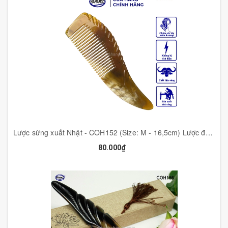
Lược sừng xuất Nhật - COH152 (Size: M - 16,5cm) Lược đuôi thon nhỏ gọn - Horn Comb of HAHANCO - Chăm sóc tóc
80.000₫