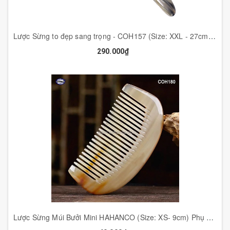
Lược Sừng to đẹp sang trọng - COH157 (Size: XXL - 27cm) Cao cấp nhất và đẹp nhất - Horn Comb of HAHANCO
290.000₫
Lược Sừng Múi Bưởi Mini HAHANCO (Size: XS- 9cm) Phụ Kiện Bỏ Túi Tiện Dụng - COH180