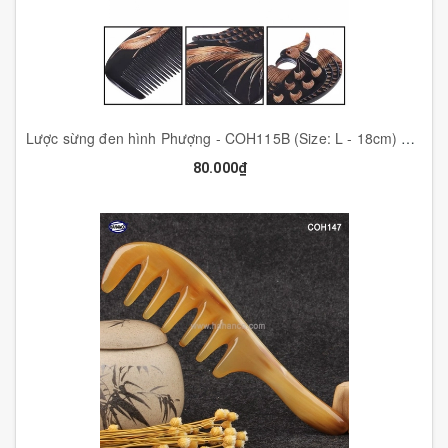
Lược sừng đen hình Phượng - COH115B (Size: L - 18cm) Quà tặng rất đẹp - Horn Comb of HAHANCO - Chăm sóc tóc
80.000₫