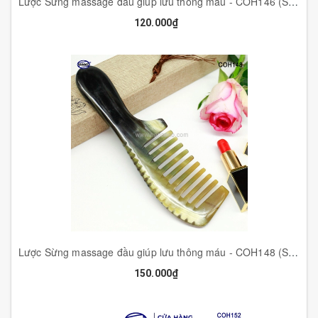
Lược Sừng massage đầu giúp lưu thông máu - COH146 (Size: XL - 20cm) - Răng thưa HAHANCO -Chăm sóc sức khỏe
120.000₫
Lược Sừng massage đầu giúp lưu thông máu - COH148 (Size: XL - 20cm) - Cao cấp dày đẹp - HAHANCO -Chăm sóc sức khỏe
150.000₫