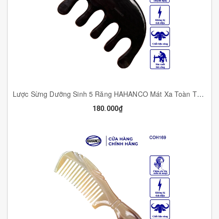
Lược Sừng Dưỡng Sinh 5 Răng HAHANCO Mát Xa Toàn Thân Đả Thông Kinh Lạc - COH200B
180.000₫