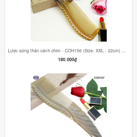
Lược sừng thân cánh chim - COH156 (Size: XXL - 22cm) Mẫu cao cấp màu sắc đẹp - Horn Comb of HAHANCO - Chăm sóc tóc
180.000₫