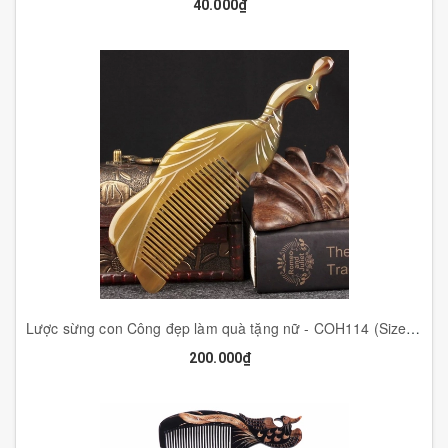
40.000₫
Lược sừng con Công đẹp làm quà tặng nữ - COH114 (Size: XL - 21cm) Chăm sóc tóc - Horn Comb of HAHANCO
200.000₫