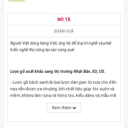
150,000đ
MÔ TẢ
ĐÁNH GIÁ
Người Việt dùng hàng Việt, ủng hộ để duy trì nghề và phát
triển nghề thủ công tại các vùng quê.
Lược gỗ xuất khẩu sang thị trường Nhật Bản, EU, US.
- Lược gỗ bách xanh là loại lược dân gian từ xưa cho đến
nay vẫn được ưa chuộng, bởi chất liệu giúp tóc suôn và
mềm, không làm rụng và hỏng tóc, kiểu dáng và mẫu mã
được thay đổi theo năm tháng.
Xem thêm
- Đây là mẫu lược gỗ răng thưa, có thể mát xa đầu và
dùng chải cho tất cả các loại tóc xù, xoăn, rối, chuôi lược
dày với các đường cong giúp tay cầm dễ dàng và chắc