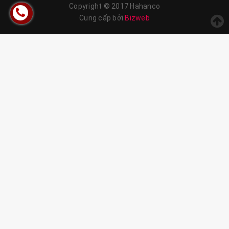
Copyright © 2017 Hahanco
Cung cấp bởi
Bizweb
CÔNG DỤNG:
- Chải các loại tóc xoăn, xù, rối.
- Mát xa đầu giúp lưu thông khí huyết.