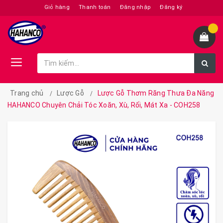
Giỏ hàng
Thanh toán
Đăng nhập
Đăng ký
Trang chủ
Lược Gỗ
Lược Gỗ Thơm Răng Thưa Đa Năng
HAHANCO Chuyên Chải Tóc Xoăn, Xù, Rối, Mát Xa - COH258