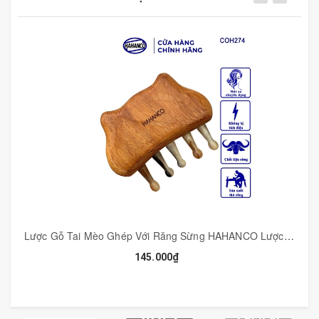
chắc chắn, ai cũng có thể dùng được, mẫu lược cao cấp
này được sản xuất nhiều công đoạn phức tạp, Chiếc
lược được các bàn tay của những nghệ nhân sản xuất
thủ công, những chiếc răng lược được các bàn tay khéo
léo mài dũa từng chiếc một cẩn thận để đạt được độ
nhẵn bóng, khi chải tóc sẽ không làm gãy và rụng tóc.
Lược Gỗ Tai Mèo Ghép Với Răng Sừng HAHANCO Lược Dưỡng Sinh Và Chăm Sóc Tóc - COH274
145.000₫