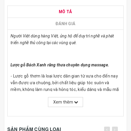
MÔ TẢ
ĐÁNH GIÁ
Người Việt dùng hàng Việt, ủng hộ để duy trì nghề và phát
triển nghề thủ công tại các vùng quê.
Lược gỗ Bách Xanh răng thưa chuyên dụng massage.
- Lược gỗ thơm là loại lược dân gian từ xưa cho đến nay
vẫn được ưa chuộng, bởi chất liệu giúp tóc suôn và
mềm, không làm rụng và hỏng tóc, kiểu dáng và mẫu mã
được thay đổi theo năm tháng.
Xem thêm
- Đây là mẫu lược gỗ được thiết kế các đường khía trên
sống lược rất cơ bắp, với 7 răng thưa, có thể mát xa đầu
và dùng cho tất cả các loại tóc, tóc xù, xoăn, rối, chuôi
lược dày với các đường cong giúp tay cầm dễ dàng và
SẢN PHẨM CÙNG LOẠI