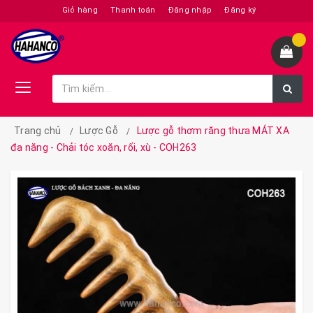
Giỏ hàng
Thanh toán
Đăng nhập
Đăng ký
Trang chủ
Lược Gỗ
Lược gỗ thơm răng thưa MÁT XA
đa năng - Chải tóc xoăn, rối, xù - COH263