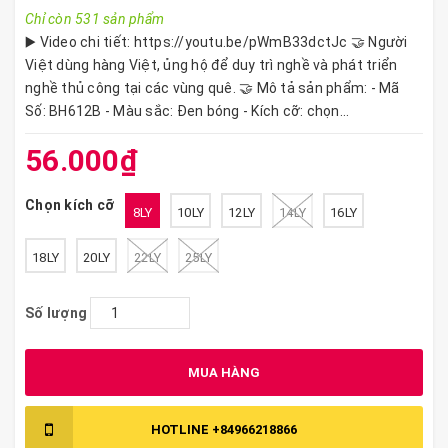
Chỉ còn 531 sản phẩm
▶️ Video chi tiết: https://youtu.be/pWmB33dctJc 🤝 Người
Việt dùng hàng Việt, ủng hộ để duy trì nghề và phát triển
nghề thủ công tại các vùng quê. 🤝 Mô tả sản phẩm: - Mã
Số: BH612B - Màu sắc: Đen bóng - Kích cỡ: chọn...
56.000₫
Chọn kích cỡ
8LY
10LY
12LY
14LY
16LY
18LY
20LY
22LY
25LY
Số lượng
MUA HÀNG
HOTLINE
+84966218866