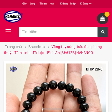
Giỏ hàng
Thanh toán
Đăng nhập
Đăng ký
Trang chủ
Bracelets
Vòng tay sừng trâu đen phong
thuỷ - Tâm Linh - Tài Lộc - Bình An [BH612B] HAHANCO