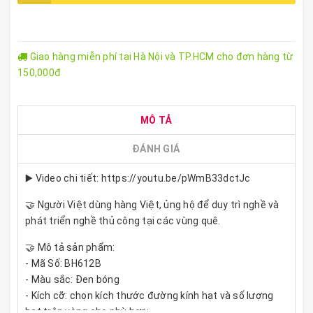
Giao hàng miễn phí tại Hà Nội và TP.HCM cho đơn hàng từ
150,000đ
MÔ TẢ
ĐÁNH GIÁ
▶️ Video chi tiết: https://youtu.be/pWmB33dctJc
🤝 Người Việt dùng hàng Việt, ủng hộ để duy trì nghề và
phát triển nghề thủ công tại các vùng quê.
🤝 Mô tả sản phẩm:
- Mã Số: BH612B
- Màu sắc: Đen bóng
- Kích cỡ: chọn kích thước đường kính hạt và số lượng
hạt trên vòng cho phù hợp: