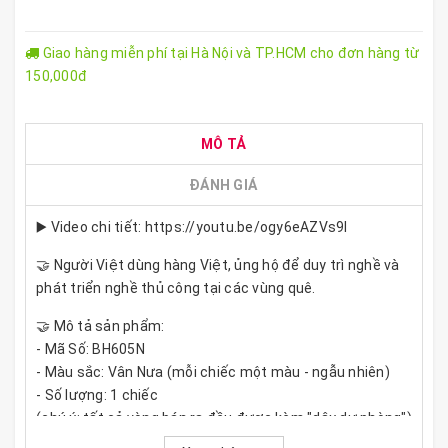
Giao hàng miễn phí tại Hà Nội và TP.HCM cho đơn hàng từ
150,000đ
MÔ TẢ
ĐÁNH GIÁ
▶️ Video chi tiết: https://youtu.be/ogy6eAZVs9I
🤝 Người Việt dùng hàng Việt, ủng hộ để duy trì nghề và
phát triển nghề thủ công tại các vùng quê.
🤝 Mô tả sản phẩm:
- Mã Số: BH605N
- Màu sắc: Vân Nưa (mỗi chiếc một màu - ngẫu nhiên)
- Số lượng: 1 chiếc
(chú ý: tất cả vòng bán ra đều được kèm "dây dự phòng")
* Chú ý: Vòng sừng này được sản xuất thủ công, có độ