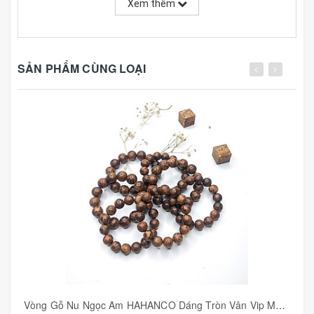
Xem thêm
sai lệch, họa tiết có thể được thay đổi bởi nhà sản xuất
cho hợp xu hướng
- Lưu ý: ly là mm - đường kính của hạt (phải dùng thước
kẹp chuyên dụng để đo)
SẢN PHẨM CÙNG LOẠI
✔ 10 ly - 19 hạt (Nữ)
✔ 12 ly - 17 hạt (Nữ + Nam)
✔ 14 ly - 15 hạt (Nam - nặng trên 60kg)
✔ 16 ly - 14 hạt (Nam - nặng trên 70kg)
✔ 18 ly - 13 hạt (Nam - nặng trên 80kg)
✔ 20 ly - 12 hạt (Nam - nặng trên 90kg)
👑 Vòng tay Sừng được xem là “trang sức phong thủy”
vô cùng quý giá. Trông có vẻ chỉ là một chiếc vòng nhỏ
bé nhưng lại được các thợ thủ công lành nghề chế tác
từ loại Sừng trâu giá trị.
- Món đồ trang sức làm đẹp, với màu sắc tự nhiên, chất
liệu quý - ĐỘC LẠ - ĐẲNG CẤP - MAY MẮN.
Chất cực lành, khách thích màu nào là đeo màu đó
- Chất liệu được làm từ chóp sừng. Những gì tinh túy
Vòng Gỗ Nu Ngọc Am HAHANCO Dáng Tròn Vân Vip Mùi Thơm Ngọt Ngào - BH692
nhất được tích tụ vào phần chóp sừng > Mang lại bình