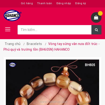
Giỏ hàng
Thanh toán
Đăng nhập
Đăng ký
Trang chủ
Bracelets
Vòng tay sừng vân nưa đốt trúc -
Phú quý và trường tồn (BH605N) HAHANCO