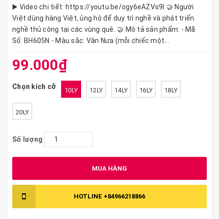
▶️ Video chi tiết: https://youtu.be/ogy6eAZVs9I 🤝 Người
Việt dùng hàng Việt, ủng hộ để duy trì nghề và phát triển
nghề thủ công tại các vùng quê. 🤝 Mô tả sản phẩm: - Mã
Số: BH605N - Màu sắc: Vân Nưa (mỗi chiếc một...
99.000₫
Chọn kích cỡ
10LY
12LY
14LY
16LY
18LY
20LY
Số lượng
MUA HÀNG
HOTLINE
+84966218866