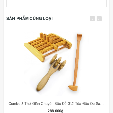
và có vệt nứt do thay đổi thời tiết (gỗ già) nên không ảnh
hưởng gì đến chất lượng (màu ngẫu nhiên)
SẢN PHẨM CÙNG LOẠI
🤝 Công dụng và Hướng dẫn sử dụng:
- Trên mỗi bàn tay có 28 xương, được kết nối với nhau
bởi các cơ bắp và gân. Dụng cụ bi massage này có tác
dụng mát-xa hàng nghìn đầu dây thần kinh trên lòng bàn
tay và huyệt đạo trên các ngón tay, giúp kích thích
huyệt đạo trên bàn tay và thư giãn toàn bộ cơ thể.
- Sản phẩm giúp xoa bóp toàn diện bàn tay, chỉ đơn giản
bằng động tác xoa tròn bàn tay với viên massage, kết
hợp nắn / bóp. Khi bấm huyệt sẽ có tác dụng lên các cơ
quan sau:
- Khi bấm huyệt ngón cái sẽ mang lại sự hài hòa cho dạ
dày và lá lách / hạn chế những căng thẳng, lo âu và trầm
cảm. Không những thế, việc này còn có tác dụng giảm
các vấn đề về da, nhức đầu, đau dạ dày… và cảm giác
liên tục bị ốm.
Combo 3 Thư Giãn Chuyên Sâu Để Giải Tỏa Đầu Óc Sau Những Ngày Làm Việc Căng Thẳng - COMBO3
- Ngón tay giữa: gan và hệ thần kinh sẽ hoạt động tốt
288.000₫