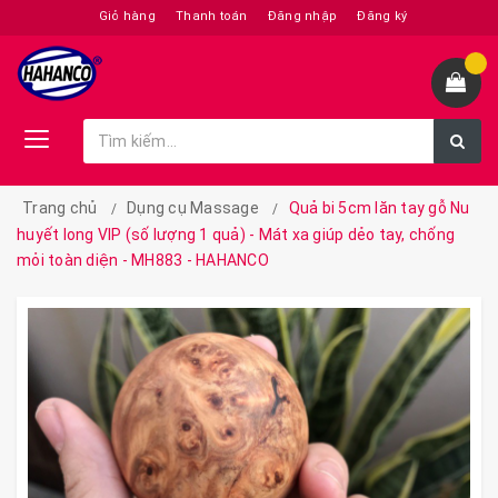
Giỏ hàng
Thanh toán
Đăng nhập
Đăng ký
Trang chủ
Dụng cụ Massage
Quả bi 5cm lăn tay gỗ Nu
huyết long VIP (số lượng 1 quả) - Mát xa giúp dẻo tay, chống
mỏi toàn diện - MH883 - HAHANCO