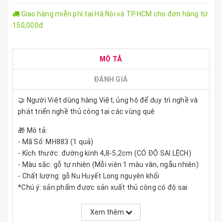
Giao hàng miễn phí tại Hà Nội và TP.HCM cho đơn hàng từ
150,000đ
MÔ TẢ
ĐÁNH GIÁ
🤝 Người Việt dùng hàng Việt, ủng hộ để duy trì nghề và
phát triển nghề thủ công tại các vùng quê
🎁 Mô tả:
- Mã Số: MH883 (1 quả)
- Kích thước: đường kính 4,8-5,2cm (CÓ ĐỘ SAI LỆCH)
- Màu sắc: gỗ tự nhiên (Mỗi viên 1 màu vân, ngẫu nhiên)
- Chất lượng: gỗ Nu Huyết Long nguyên khối
*Chú ý: sản phẩm được sản xuất thủ công có độ sai
lệch, họa tiết có thể được thay đổi bởi nhà sản xuất cho
hợp xu hướng
Xem thêm
* Gỗ tự nhiên trên bề mặt sản phẩm có các mắt gỗ đen