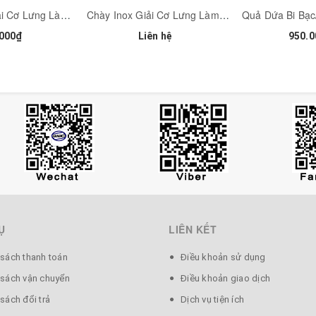
Chày Đồng Giải Cơ Lưng Làm Mềm Cổ Vai Gáy Đặc Dụng Cụ Diện Chẩn - MH371
Chày Inox Giải Cơ Lưng Làm Mềm Cổ Vai Gáy Đặc Dụng Cụ Diện Chẩn - MH370
000₫
Liên hệ
950.0
Ụ
LIÊN KẾT
 sách thanh toán
Điều khoản sử dụng
 sách vận chuyển
Điều khoản giao dịch
sách đổi trả
Dịch vụ tiện ích