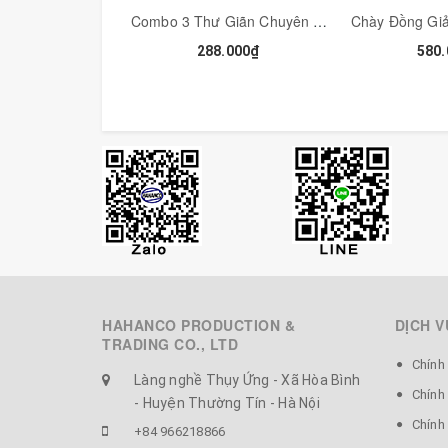
Combo 3 Thư Giãn Chuyên Sâu Để Giải Tỏa Đầu Óc Sau Những Ngày Làm Việc Căng Thẳng - COMBO3
288.000₫
580.
HAHANCO PRODUCTION &
DỊCH V
TRADING CO., LTD
Chính
Làng nghề Thụy Ứng - Xã Hòa Bình
Chính
- Huyện Thường Tín - Hà Nội
Chính 
+84 966218866