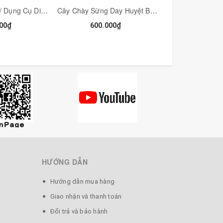
Quả Dứa Bi Bạc/ Dụng Cụ Diện Chẩn Khai Thông, Đánh Gió- Trục Hàn Khí - MH334BS-10
Cây Chày Sừng Day Huyệt Bạc/ Đánh Gió, Giải Cảm, Dụng Cụ Diện Chẩn - MH338BS-10
00₫
600.000₫
400.00
HƯỚNG DẪN
Hướng dẫn mua hàng
Giao nhận và thanh toán
Đổi trả và bảo hành