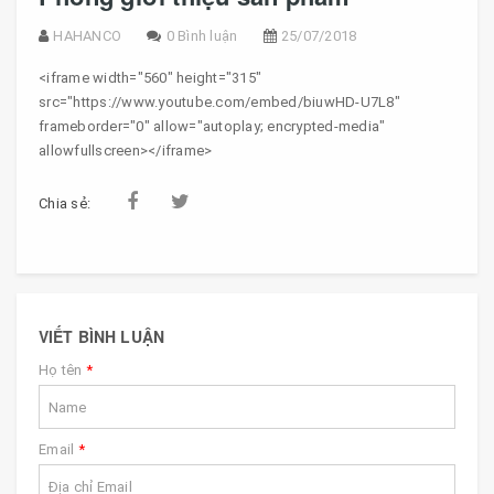
HAHANCO
0 Bình luận
25/07/2018
<iframe width="560" height="315"
src="https://www.youtube.com/embed/biuwHD-U7L8"
frameborder="0" allow="autoplay; encrypted-media"
allowfullscreen></iframe>
Chia sẻ:
VIẾT BÌNH LUẬN
Họ tên
*
Email
*