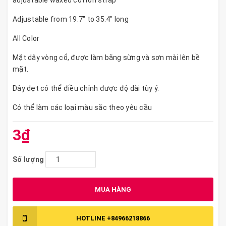
adjustable waxed cotton strap
Adjustable from 19.7" to 35.4" long
All Color
Mặt dây vòng cổ, được làm bằng sừng và sơn mài lên bề
mặt.
Dây dẹt có thể điều chỉnh được độ dài tùy ý.
Có thể làm các loại màu sắc theo yêu cầu
3₫
Số lượng
MUA HÀNG
HOTLINE
+84966218866