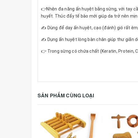
👉Nhện đa năng ấn huyệt bằng sừng, với tay cầ
huyết. Thúc đẩy tế bào mới giúp da trở nên mị
✍️ Dùng để day ấn huyệt, cạo (đánh) gió rất êm
✍️ Dụng ấn huyệt lòng bàn chân giúp thư giãn d
👉 Trong sừng có chứa chất (Keratin, Protein, C
👉 Kích thước 10x10
Quả bi gỗ kt 5cm
Bi chân kt 1,8cm
SẢN PHẨM CÙNG LOẠI
👉 Màu sắc: gỗ và sừng tự nhiên (màu ngẫu nhi
👉Chú ý: Dụng cụ gỗ và sừng này được sản xuất 
--
✍️ Công dụng và hướng dẫn sử dụng: