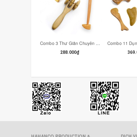
1. Chà xuống da giúp giảm đau nhức cơ bắp, cải
2. Massage đầu giúp lưu thông khí huyết, tăng 
✍️ Dụng cụ này đang được dùng tại các Spa của
----
Combo 3 Thư Giãn Chuyên Sâu Để Giải Tỏa Đầu Óc Sau Những Ngày Làm Việc Căng Thẳng - COMBO3
288.000₫
369.
👽👽Góc cảnh báo:
Tác hại cực nguy hiểm của những loại dụng cụ bằ
tổn thương đến tế bào da mà mắt thường không n
Hiện tượng tạo ra tĩnh điện có thể biết như sau
khác sờ vào thì bị giật nhói (thường hay bị ở m
nhiên như cotton thì sẽ không bị, thế nên dùng 
--
👉 Sừng không bị tĩnh điện như các loại nhựa h
👉 Là chất liệu tự nhiên, không có độc tố, giúp 
HAHANCO PRODUCTION &
DỊCH V