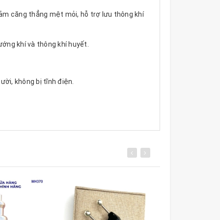
ảm căng thẳng mệt mỏi, hỗ trợ lưu thông khí
ớng khí và thông khí huyết.
ời, không bị tĩnh điện.
ởi nhà sản xuất cho hợp xu hướng.