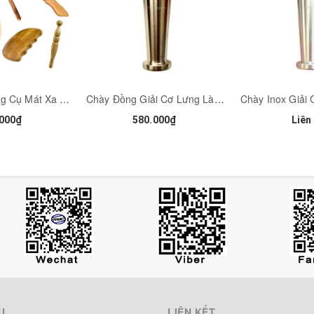
 thiện các chứng đau cơ mãn tính, loại bỏ mỡ thừa.
máu lên não, chữa đau đầu hiệu quả, giảm rụng tóc.
 Nhật, Hàn Quốc, Trung Quốc, Đài Loan.
Combo 11 Dụng Cụ Mát Xa Ấn Huyệt Gỗ Thơm Cạo Gió Giúp Đả Thông Kinh Mạch
Chày Đồng Giải Cơ Lưng Làm Mềm Cổ Vai Gáy Đặc Dụng Cụ Diện Chẩn - MH371
000₫
580.000₫
Liên
ng nhựa hoặc loại khác khi tiếp xúc với da mặt, khi quệt lên mặt tạ
hìn thấy, lâu ngày làm hỏng da chết da, khi đến 1 thời kỳ nào đó da
: đơn giản nhất là chúng ta mặc các loại quần áo sử dụng chất liệu s
ùa đông) Đây chính là nguyên nhân gây ra hiện tượng tĩnh điện. còn k
những chất liệu tự nhiên sẽ rất tốt cho sức khỏe.
oặc loại khác, tránh ảnh hưởng đến não.
tuần hoàn khí huyết tốt.
Ụ
LIÊN KẾT