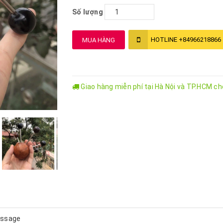
Số lượng
HOTLINE
+84966218866
MUA HÀNG
Giao hàng miễn phí tại Hà Nội và TP.HCM c
assage