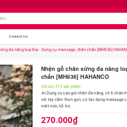
g
Contact Us
ừng đa năng loại Đại - Dụng cụ massage, điện chẩn [MH836] HAHA
Nhện gỗ chân sừng đa năng loạ
chẩn [MH836] HAHANCO
Chỉ còn 213 sản phẩm
✍️ Dụng cụ cạo gió nhện đa năng, có 6 chân
với tay cầm thon gọn, có tác dụng massage c
mệt mỏi, hỗ trợ...
270.000₫