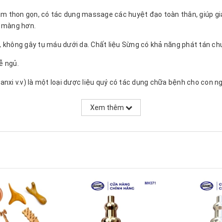
m thon gọn, có tác dụng massage các huyệt đạo toàn thân, giúp gi
n màng hơn.
, không gây tụ máu dưới da. Chất liệu Sừng có khả năng phát tán chư
ễ ngủ.
anxi v.v) là một loại dược liệu quý có tác dụng chữa bệnh cho con ngư
Xem thêm
ên)
thủ công 100%, có độ sai lệch nhỏ, họa tiết có thể được thay đổi b