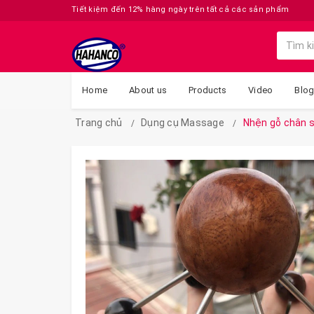
Tiết kiệm đến 12% hàng ngày trên tất cả các sản phẩm
Home
About us
Products
Video
Blo
Trang chủ
Dụng cụ Massage
Nhện gỗ chân s