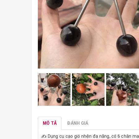
MÔ TẢ
ĐÁNH GIÁ
✍️ Dụng cụ cạo gió nhện đa năng, có 6 chân m