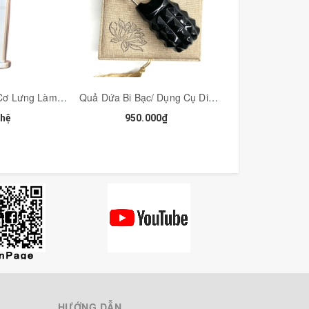
Chày Inox Giải Cơ Lưng Làm Mềm Cổ Vai Gáy Đặc Dụng Cụ Diện Chẩn - MH370
Quả Dứa Bi Bạc/ Dụng Cụ Diện Chẩn Khai Thông, Đánh Gió- Trục Hàn Khí - MH334BS-10
 hệ
950.000₫
600.00
o ra ma sát gây tĩnh điện sẽ đốt cháy và làm
 của bạ sẽ bị lão hóa không phanh.
ợi tổng hợp (polyester hay nynon) khi người
hi chúng ta mặc các loại quần áo dạng vải sợi tự
HƯỚNG DẪN