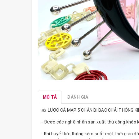
MÔ TẢ
ĐÁNH GIÁ
✍️ LƯỢC CÁ MẬP 5 CHÂN BI BẠC CHẢI THÔNG KI
- Được các nghệ nhân sản xuất thủ công khéo lé
- Khí huyết lưu thông kém suốt một thời gian d