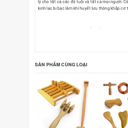
lý cho tất cả các độ tuổi và tất cả mọi người. 
kinh lạc bi bạc làm khí huyết lưu thông khắp cơ 
💎 CÔNG DỤNG VÀ HƯỚNG DẪN SỬ DỤNG:
✔ Chải trên mặt, lòng bàn tay, lòng bàn chân, h
✔ Đặc biệt đánh khắp lưng để khắc phục đau lưn
✔ 5 chân biạc đặc cho độ trơn, mịn, khi trải trê
SẢN PHẨM CÙNG LOẠI
💎 MÔ TẢ SẢN PHẨM:
- Mã Số: MH335
- Số lượng: 1 chiếc
- Kích thước: Dài từ 12cm - 13cm, rộng từ 3cm,
- Cỡ Trung bi bạc 10mm