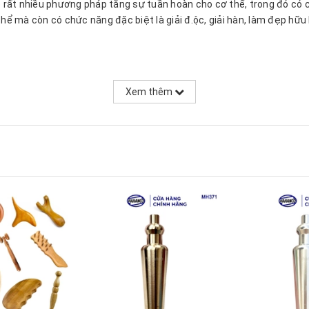
Có rất nhiều phương pháp tăng sự tuần hoàn cho cơ thể, trong đó có 
thể mà còn có chức năng đặc biệt là giải đ.ộc, giải hàn, làm đẹp hữu 
Xem thêm
ai bên cột sống, cổ vai gáy và khắp toàn thân. Làm ấm người, giải độ
g, giải cảm hiệu quả..
n mặt da.