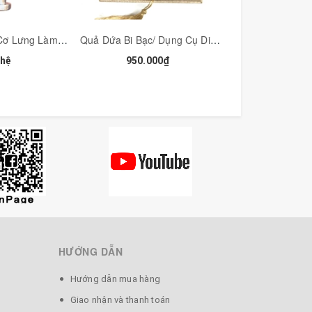
Chày Inox Giải Cơ Lưng Làm Mềm Cổ Vai Gáy Đặc Dụng Cụ Diện Chẩn - MH370
Quả Dứa Bi Bạc/ Dụng Cụ Diện Chẩn Khai Thông, Đánh Gió- Trục Hàn Khí - MH334BS-10
 hệ
950.000₫
600.00
giờ hỏng, vệt nứt là bản chất của sừng thật, mỗi năm lớp sừng được
 cho hợp xu hướng.
HƯỚNG DẪN
Hướng dẫn mua hàng
Giao nhận và thanh toán