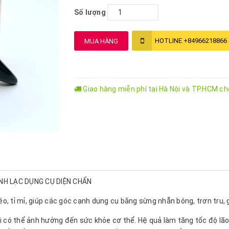
Số lượng
HOTLINE
+84966218866
MUA HÀNG
Giao hàng miễn phí tại Hà Nội và TP.HCM c
NH LẠC DỤNG CỤ DIỆN CHẨN
o, tỉ mỉ, giúp các góc cạnh dụng cụ bằng sừng nhẵn bóng, trơn tru,
ài có thể ảnh hưởng đến sức khỏe cơ thể. Hệ quả làm tăng tốc độ lã