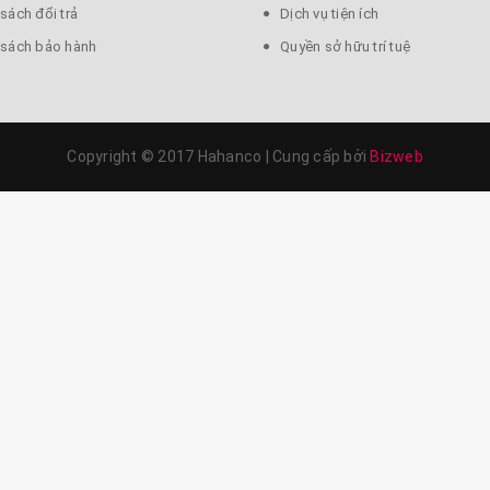
sách đổi trả
Dịch vụ tiện ích
 sách bảo hành
Quyền sở hữu trí tuệ
nxi v.v) là một loại dược liệu quý có tác dụng chữa bệnh cho con ngư
Copyright © 2017 Hahanco
|
Cung cấp bởi
Bizweb
ặc loại khác, tránh ảnh hưởng đến não.
hời tiết mỗi khi thay đổi.
ió dân gian truyền thống tốt nhất, những chất liệu được dùng như 
ò là thông dụng nhất, hiệu quả rất rõ rệt.
iên truyền thống, với những kiến thức về da là cơ sở, dùng những d