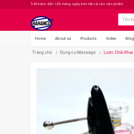
Tiết kiệm đến 12% hàng ngày trên tất cả các sản phẩm
Home
About us
Products
Video
Blo
Trang chủ
Dụng cụ Massage
Lược Chải Khai