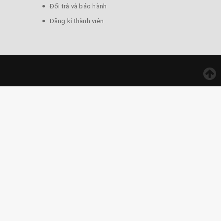
Đổi trả và bảo hành
Đăng kí thành viên
ời, khi sử dụng sẽ giúp tuần hoàn lưu thông khí
sừng trâu, sừng bò, sừng cừu …..đều có tác
ụng cụ như sừng để day ấn lên các vùng da để