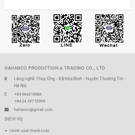
tư vấn.
- Còn mấy thầy chữa bệnh xương khớp, thì cây lăn bằng
sừng này là trợ thủ đắc lực, dùng cho khách thì khỏi
bệnh sớm.
- Mấy tiệm mát xa Spa chăm sóc sức khỏe cho khách
thì đảm bảo rất ok.
HAHANCO PRODUCTION & TRADING CO., LTD
Làng nghề Thụy Ứng - Xã Hòa Bình - Huyện Thường Tín -
Hà Nội
+84 966218866
+84.24 33772999
hahanco@gmail.com
DỊCH VỤ
Chính sách thanh toán