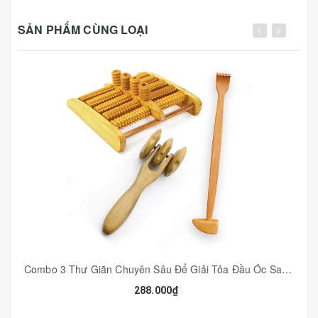
- Quý khách lưu ý: cây lăn cầu gai đôi bằng sừng tr.âu, rất
SẢN PHẨM CÙNG LOẠI
tốt và đảm bảo cho việc chữa bệnh, nên có giá thành
cao hơn mấy loại bằng nhựa.
- Cây lăn cầu gai bằng sừng có tác dụng chữa rất nhiều
bệnh, lăn trên các huyệt đạo vùng mặt, cổ, vai, gáy, lưng,
tay, chân.
- Lăn trên cổ giúp chữa vẹo cổ, lăn trên lưng giúp cột
sống thẳng.
- Diện chẩn là một trong những phương pháp tự nhiên
truyền thống, với những kiến thức về da là cơ sở, dùng
những dụng cụ như sừng để day ấn lên các vùng da để
đạt được mục đích lưu thông kinh lạc.
- Lăn nhẹ nhàng, tùy lực chúng ta cảm nhận, nếu lăn trên
Combo 3 Thư Giãn Chuyên Sâu Để Giải Tỏa Đầu Óc Sau Những Ngày Làm Việc Căng Thẳng - COMBO3
mặt nên lót 1 miếng vải mỏng trên mặt rồi lăn.
288.000₫
- Các bạn tìm video hướng dẫn sử dụng, hoặc nhờ bác sỹ