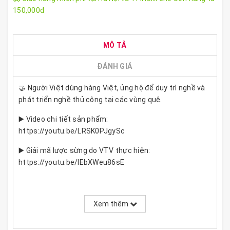
150,000đ
MÔ TẢ
ĐÁNH GIÁ
🤝 Người Việt dùng hàng Việt, ủng hộ để duy trì nghề và
phát triển nghề thủ công tại các vùng quê.
▶️ Video chi tiết sản phẩm:
https://youtu.be/LRSK0PJgySc
▶️ Giải mã lược sừng do VTV thực hiện:
https://youtu.be/lEbXWeu86sE
💎 Đây là dụng cụ diện chẩn làm từ chóp sừng, được các
Xem thêm
nghệ nhân làm thủ công cắt tỉa quả cầu gai rất tỉ mỉ, tay
cầm nhẵn bóng trơn tru, gọn gàng.