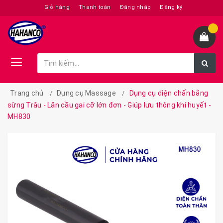
Giỏ hàng
Thanh toán
Đăng nhập
Đăng ký
Trang chủ
Dụng cụ Massage
Dụng cụ diện chẩn bằng
sừng Trâu - Lăn cầu gai cỡ lớn đơn - Giúp lưu thông khí huyết -
MH830