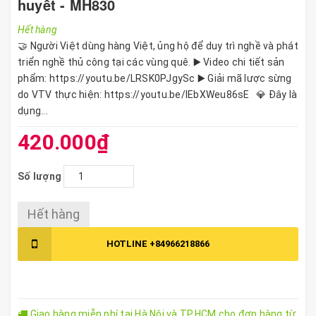
huyết - MH830
Hết hàng
🤝 Người Việt dùng hàng Việt, ủng hộ để duy trì nghề và phát
triển nghề thủ công tại các vùng quê. ▶️ Video chi tiết sản
phẩm: https://youtu.be/LRSK0PJgySc ▶️ Giải mã lược sừng
do VTV thực hiện: https://youtu.be/lEbXWeu86sE 💎 Đây là
dụng...
420.000₫
Số lượng
Hết hàng
HOTLINE
+84966218866
Giao hàng miễn phí tại Hà Nội và TP.HCM cho đơn hàng từ