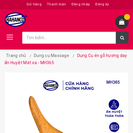
Giỏ hàng
Thanh toán
Đăng nhập
Đăng ký
Trang chủ
Dụng cụ Massage
Dụng Cụ én gỗ hương day
ấn Huyệt Mát xa - MH365