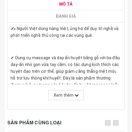
MÔ TẢ
ĐÁNH GIÁ
✍️ Người Việt dùng hàng Việt, ủng hộ để duy trì nghề và
phát triển nghề thủ công tại các vùng quê.
✔ Dụng cụ massage và day ấn huyệt bằng gỗ với ba đầu
day-ấn nhỏ gọn vừa tay cầm, có tác dụng kích thích các
huyệt đạo trên cơ thể, giúp giảm căng thẳng mệt mỏi,
hỗ trợ lưu thông khí huyết. Đây là sản phẩm thường
được sử dụng trong các bài day ấn huyệt massage kiểu
Thái của các kỹ thuật viên chuyên nghiệp.
Xem thêm
SẢN PHẨM CÙNG LOẠI