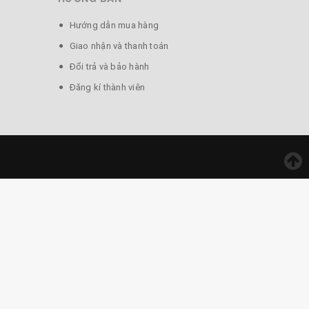
amdep #phunu #thugian #spa #lamdepda
Hướng dẫn mua hàng
Giao nhận và thanh toán
Đổi trả và bảo hành
Đăng kí thành viên