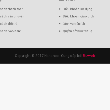
nhhãng #chamsocsuckhoe #mátxa #chamsocsuckhoe #caogio #l
thich #hahanco #shopee #MH852
 sách thanh toán
Điều khoản sử dụng
 sách vận chuyển
Điều khoản giao dịch
sách đổi trả
Dịch vụ tiện ích
 sách bảo hành
Quyền sở hữu trí tuệ
Copyright © 2017 Hahanco
|
Cung cấp bởi
Bizweb