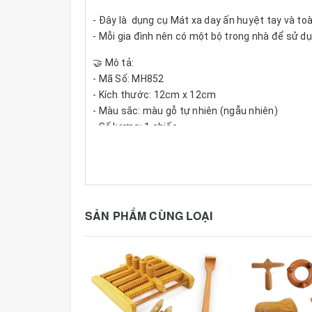
- Đây là dụng cụ Mát xa day ấn huyệt tay và to
- Mỗi gia đình nên có một bộ trong nhà để sử 
🤝 Mô tả:
- Mã Số: MH852
- Kích thước: 12cm x 12cm
- Màu sắc: màu gỗ tự nhiên (ngẫu nhiên)
- Số lượng: 1 chiếc
- Chất liệu: gỗ thơm (có mùi thơm nhẹ)
*Chú ý: sản phẩm được sản xuất thủ công có độ 
* Gỗ tự nhiên trên bề mặt sản phẩm có các mắt 
🤝 Hướng dẫn sử dụng:
SẢN PHẨM CÙNG LOẠI
- Dụng cụ massage bằng gỗ thơm với kích thước 
khí huyết. Đây là sản phẩm thường được sử dụn
vai, tay, bụng, eo, chân.
- Phần đầu: sử dụng hiệu quả cho các triệu ch
- Phần bụng và cơ thể: tăng đốt cháy mỡ dưới d
- Phần bàn chân: hỗ trợ trị đau gan bàn chân, đ