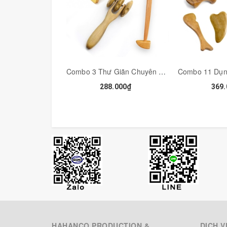
- Phần bàn tay: hỗ trợ trị đau mỏi tê lòng bàn tay,
- Phần khớp: hỗ trợ trị đau mỏi do viêm khớp dạn
- Sản phẩm được làm hoàn toàn bằng thủ công t
mỡ dưới da nên thường được sử dụng trong cá
- Sản phẩm chỉ được sơn lót (bóng) nên có màu 
dụng. Nhờ vậy, sản phẩm có độ bền cao hơn, ít b
Combo 3 Thư Giãn Chuyên Sâu Để Giải Tỏa Đầu Óc Sau Những Ngày Làm Việc Căng Thẳng - COMBO3
---
288.000₫
369.
🤝Cam kết:
-Bảo hành: đổi chiếc mới ngay nếu sản phẩm lỗi
-Sản phẩm được sản xuất từ gỗ thơm tự nhiên.
-Được sản xuất tại làng nghề Thụy Ứng.
🎁🛒Quý khách mua số lượng lớn với giá ưu đãi 
☎️Mọi chi tiết xin liên hệ:
📞Tư vấn: 0772128866 - 0966218866 - 082265
📲Kết nối: Zalo, iMessages
🏪 Công Ty TNHH Sản Xuất và Thương Mại HA
🏪 ĐC: Làng nghề Lược Sừng Thụy Ứng – Hòa Bìn
HAHANCO PRODUCTION &
DỊCH V