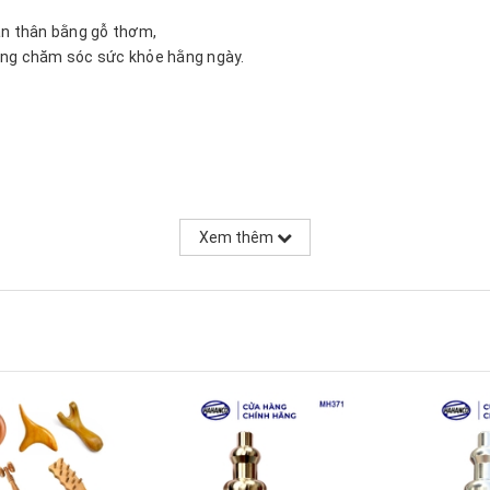
àn thân bằng gỗ thơm,
dụng chăm sóc sức khỏe hằng ngày.
Xem thêm
sai lệch, họa tiết có thể được thay đổi bởi nhà sản xuất cho hợp 
gỗ đen và có vệt nứt do thay đổi thời tiết (gỗ già) nên không ảnh 
cầm vừa tay, có tác dụng kích thích các huyệt đạo trên cơ thể, gi
g trong các bài massage kiểu Thái của các kỹ thuật viên chuyên ngh
ứng đau đầu: đau nữa đầu mãn tính, đau đầu do căng thẳng, đau đầu
a, giảm căng thẳng, làm ấm cơ xương, và kích thích máu lưu thông
au gót chân