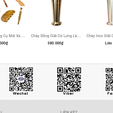
 tập vật lý trị liệu cho cổ tay.
g thấp ở phần đầu gối, khớp vai, khớp bả vai.
ừ chất liệu gỗ thơm, sử dụng massage hàng ngày giúp phục hồi sức 
c spa chuyên nghiệp.
sắc và vân tự nhiên của gỗ. Mục đích của việc phủ sơn là để giảm tì
ị trầy xước, đặc biệt càng bóng sáng (lên nước) theo thời gian sử d
Combo 11 Dụng Cụ Mát Xa Ấn Huyệt Gỗ Thơm Cạo Gió Giúp Đả Thông Kinh Mạch
Chày Đồng Giải Cơ Lưng Làm Mềm Cổ Vai Gáy Đặc Dụng Cụ Diện Chẩn - MH371
000₫
580.000₫
Liên
 do nhà sản xuất.
hoặc có nhu cầu làm đại lý phân phối sản phẩm hãy gọi ngay cho chú
6688
HANCO
h – Thường Tín - Hà Nội
Ụ
LIÊN KẾT