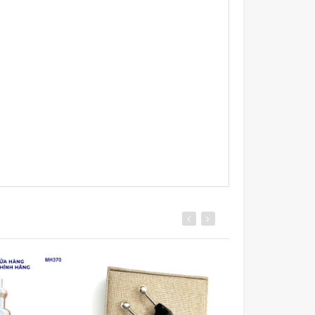
xu hướng
hưởng gì đến chất lượng (màu ngẫu nhiên)
úp giảm căng thẳng mệt mỏi, hỗ trợ lưu thông
iệp, sử dụng cho các vùng trên cơ thể như: Cổ,
 do viêm xoang, choáng váng, nặng đầu