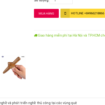
Số lượng
HOTLINE
+84966218866
MUA HÀNG
Giao hàng miễn phí tại Hà Nội và TP.HCM c
 nghề và phát triển nghề thủ công tại các vùng quê