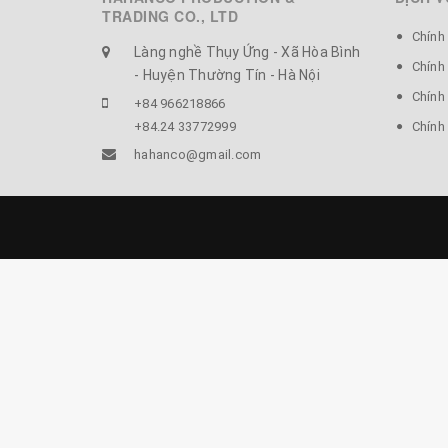
#Massage #nhatban #dụngcu #mátxagỗ #chí
TRADING CO., LTD
#minda #ấnhuyệt #xinhgai #depgai #shopyeu
Chính
Làng nghề Thụy Ứng - Xã Hòa Bình
Chính
- Huyện Thường Tín - Hà Nội
Chính 
+84 966218866
+84.24 33772999
Chính
hahanco@gmail.com