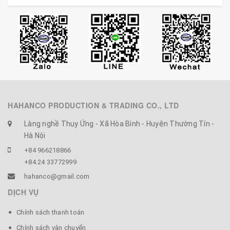
- Số lượng: bộ 10 chiếc.
- Kích thước: Dài 5cm x 3cm (có sai số)
- Màu sắc: Màu và vân gỗ tự nhiên.
- Chất liệu: Nhiều loại gỗ tự nhiên
👉 CHÚ Ý: Gác đũa cao cấp này được sản xuất thủ công
HAHANCO PRODUCTION & TRADING CO., LTD
100%, có độ sai lệch nhỏ, màu sắc họa tiết khác nhau.
Làng nghề Thụy Ứng - Xã Hòa Bình - Huyện Thường Tín -
Hà Nội
+84 966218866
+84.24 33772999
hahanco@gmail.com
DỊCH VỤ
Chính sách thanh toán
Chính sách vận chuyển