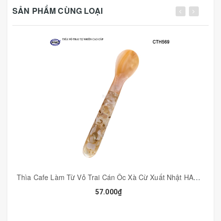
SẢN PHẨM CÙNG LOẠI
Thìa Cafe Làm Từ Vỏ Trai Cán Ôc Xà Cừ Xuất Nhật HAHANCO Thiết Kế Tinh Tế - CTH569
💎 MÔ TẢ SẢN PHẨM:
57.000₫
- Mã Số: CTH729