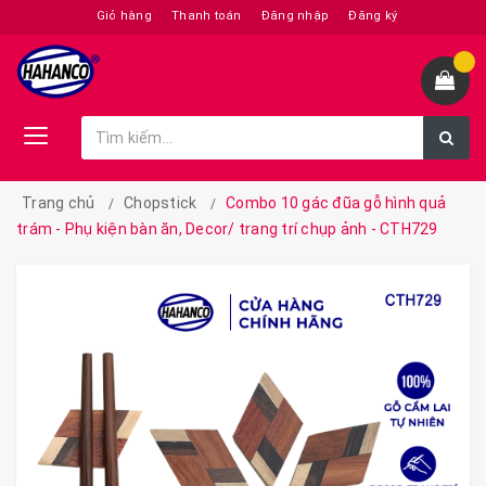
Giỏ hàng
Thanh toán
Đăng nhập
Đăng ký
Trang chủ
Chopstick
Combo 10 gác đũa gỗ hình quả
trám - Phụ kiện bàn ăn, Decor/ trang trí chụp ảnh - CTH729