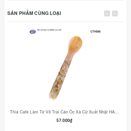
SẢN PHẨM CÙNG LOẠI
✍️ Mô tả sản phẩm:
- Mã Số: CTH740MS
- Kích thước: dài 4,5cm
- Số lượng: Combo 10 chiếc.
Chất liệu: Gỗ Mun sọc
Màu sắc: màu đen sọc nâu (ngẫu nhiên)
Thìa Cafe Làm Từ Vỏ Trai Cán Ôc Xà Cừ Xuất Nhật HAHANCO Thiết Kế Tinh Tế - CTH569
57.000₫