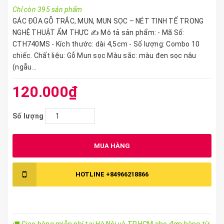
Chỉ còn 395 sản phẩm
GÁC ĐŨA GỖ TRẮC, MUN, MUN SỌC – NÉT TINH TẾ TRONG
NGHỆ THUẬT ẨM THỰC ✍️ Mô tả sản phẩm: - Mã Số:
CTH740MS - Kích thước: dài 4,5cm - Số lượng: Combo 10
chiếc. Chất liệu: Gỗ Mun sọc Màu sắc: màu đen sọc nâu
(ngẫu...
120.000₫
Số lượng
MUA HÀNG
HOTLINE
+84966218866