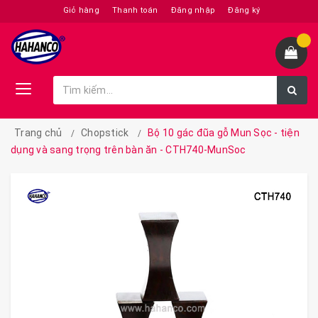
Giỏ hàng
Thanh toán
Đăng nhập
Đăng ký
Trang chủ
Chopstick
Bộ 10 gác đũa gỗ Mun Sọc - tiện
dụng và sang trọng trên bàn ăn - CTH740-MunSoc