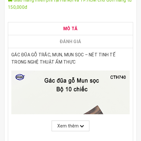
Giao hàng miễn phí tại Hà Nội và TP.HCM cho đơn hàng từ
150,000đ
MÔ TẢ
ĐÁNH GIÁ
GÁC ĐŨA GỖ TRẮC, MUN, MUN SỌC – NÉT TINH TẾ
TRONG NGHỆ THUẬT ẨM THỰC
Xem thêm