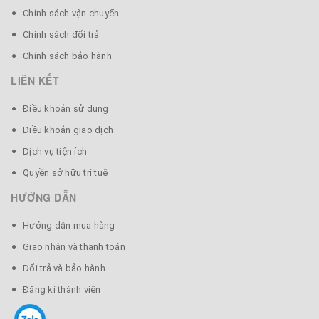
Chính sách vận chuyển
👉 Gác đũa được làm bằng tự nhiên trên thân đũa màu
sắc và vân gỗ không giống nhau, không ảnh hưởng gì đến
Chính sách đổi trả
chất lượng (màu ngẫu nhiên)
Chính sách bảo hành
LIÊN KẾT
Điều khoản sử dụng
Điều khoản giao dịch
Dịch vụ tiện ích
Quyền sở hữu trí tuệ
HƯỚNG DẪN
Hướng dẫn mua hàng
Giao nhận và thanh toán
Đổi trả và bảo hành
Đăng kí thành viên