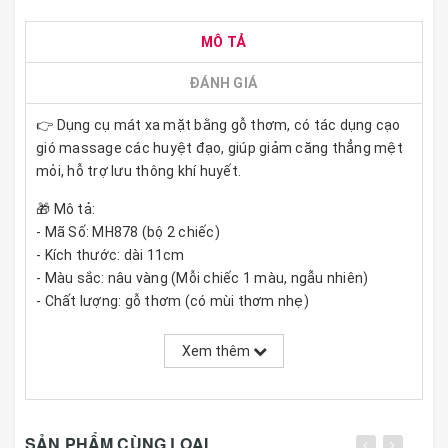
MÔ TẢ
ĐÁNH GIÁ
👉 Dụng cụ mát xa mặt bằng gỗ thơm, có tác dụng cạo
gió massage các huyệt đạo, giúp giảm căng thẳng mệt
mỏi, hỗ trợ lưu thông khí huyết.
🎁 Mô tả:
- Mã Số: MH878 (bộ 2 chiếc)
- Kích thước: dài 11cm
- Màu sắc: nâu vàng (Mỗi chiếc 1 màu, ngẫu nhiên)
- Chất lượng: gỗ thơm (có mùi thơm nhẹ)
👉 Gỗ tự nhiên trên bề mặt sản phẩm có các mắt gỗ đen
và có vệt nứt do thay đổi thời tiết (gỗ già) nên không ảnh
Xem thêm
hưởng gì đến chất lượng (màu ngẫu nhiên)
👉 Chú ý: sản phẩm được sản xuất thủ công có độ sai
lệch, họa tiết có thể được thay đổi bởi nhà sản xuất cho
hợp xu hướng.
SẢN PHẨM CÙNG LOẠI