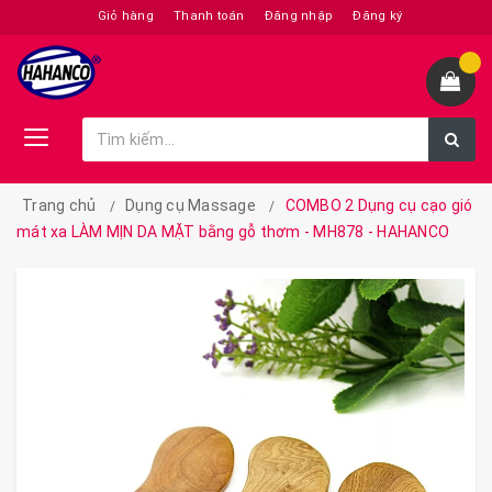
Giỏ hàng
Thanh toán
Đăng nhập
Đăng ký
Trang chủ
Dụng cụ Massage
COMBO 2 Dụng cụ cạo gió
mát xa LÀM MỊN DA MẶT bằng gỗ thơm - MH878 - HAHANCO