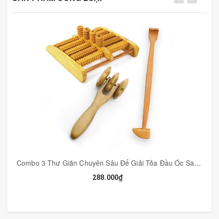
👉 Cạo gió là phương pháp sử dụng bờ của những vật có
cạnh hình cung tròn và tương đối nhẵn nhụi, tác động lên
các vị trí thích hợp khác nhau trên cơ thể theo quan
điểm của học thuyết âm dương, kinh lạc trong y học cổ
truyền nhằm mục đích dự phòng và chữa trị bệnh tật.
Đây là phương pháp chữa bệnh dân gian rất hiệu quả, rẻ
tiền, an toàn, thao tác đơn giản mà hiệu quả chữa bệnh
nhiều khi đạt tới mức kỳ diệu.
👉 Dụng cụ cạo (đánh) gió rất êm, không gây tụ máu
dưới da. Chất liệu gỗ có khả năng phát tán chướng khí
và thông khí huyết.
👉 Sản phẩm được làm hoàn toàn bằng thủ công từ
chất liệu gỗ thơm, sử dụng khi cảm mạo, nóng sốt, giúp
phục hồi sức khỏe.
Combo 3 Thư Giãn Chuyên Sâu Để Giải Tỏa Đầu Óc Sau Những Ngày Làm Việc Căng Thẳng - COMBO3
288.000₫
1. Cạo gió rất khoa học, vì
- cạo gió là đả thông kinh mạch để cho khí huyết lưu
thông đều đặn trở lại
- tái lập thế quân bình cho cơ thể