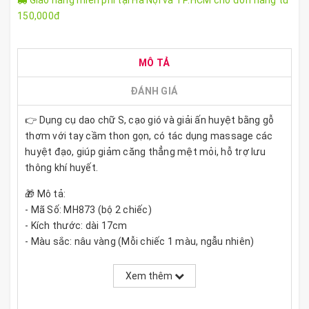
Giao hàng miễn phí tại Hà Nội và TP.HCM cho đơn hàng từ
150,000đ
MÔ TẢ
ĐÁNH GIÁ
👉 Dụng cụ dao chữ S, cạo gió và giải ấn huyệt bằng gỗ
thơm với tay cầm thon gọn, có tác dụng massage các
huyệt đạo, giúp giảm căng thẳng mệt mỏi, hỗ trợ lưu
thông khí huyết.
🎁 Mô tả:
- Mã Số: MH873 (bộ 2 chiếc)
- Kích thước: dài 17cm
- Màu sắc: nâu vàng (Mỗi chiếc 1 màu, ngẫu nhiên)
- Chất lượng: gỗ thơm (có mùi thơm nhẹ)
👉 Gỗ tự nhiên trên bề mặt sản phẩm có các mắt gỗ đen
Xem thêm
và có vệt nứt do thay đổi thời tiết (gỗ già) nên không ảnh
hưởng gì đến chất lượng (màu ngẫu nhiên)