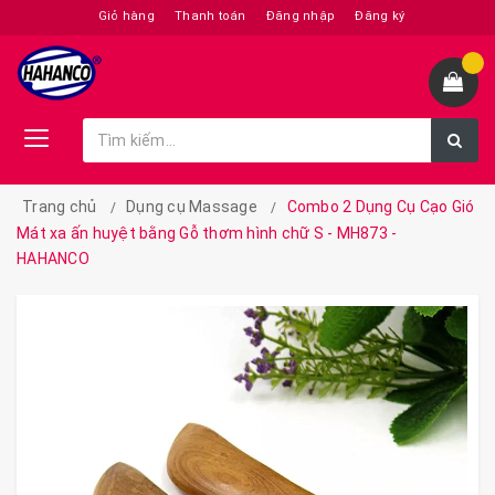
Giỏ hàng
Thanh toán
Đăng nhập
Đăng ký
Trang chủ
Dụng cụ Massage
Combo 2 Dụng Cụ Cạo Gió
Mát xa ấn huyệt bằng Gỗ thơm hình chữ S - MH873 -
HAHANCO