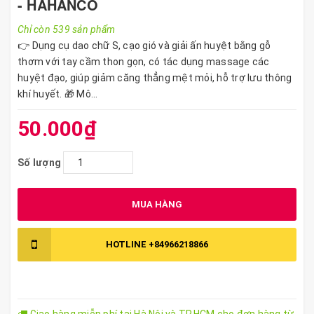
- HAHANCO
Chỉ còn 539 sản phẩm
👉 Dụng cụ dao chữ S, cạo gió và giải ấn huyệt bằng gỗ
thơm với tay cầm thon gọn, có tác dụng massage các
huyệt đạo, giúp giảm căng thẳng mệt mỏi, hỗ trợ lưu thông
khí huyết. 🎁 Mô...
50.000₫
Số lượng
MUA HÀNG
HOTLINE
+84966218866