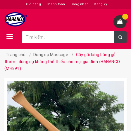
Giỏ hàng
Thanh toán
Đăng nhập
Đăng ký
Trang chủ
Dụng cụ Massage
Cây gãi lưng bằng gỗ
thơm - dụng cụ không thể thiếu cho mọi gia đình /HAHANCO
(MH891)