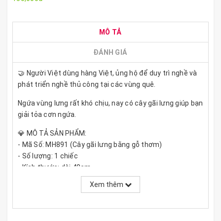
MÔ TẢ
ĐÁNH GIÁ
🤝 Người Việt dùng hàng Việt, ủng hộ để duy trì nghề và
phát triển nghề thủ công tại các vùng quê.
Ngứa vùng lưng rất khó chịu, nay có cây gãi lưng giúp bạn
giải tỏa cơn ngứa.
💎 MÔ TẢ SẢN PHẨM:
- Mã Số: MH891 (Cây gãi lưng bằng gỗ thơm)
- Số lượng: 1 chiếc
- Kích thước: dài 40cm
- Màu sắc: nâu vàng vân gỗ tự nhiên (Mỗi chiếc 1 màu,
Xem thêm
ngẫu nhiên)
- Chất liệu: gỗ thơm (có mùi thơm nhẹ)
👉 Gỗ tự nhiên trên bề mặt sản phẩm có các mắt gỗ đen