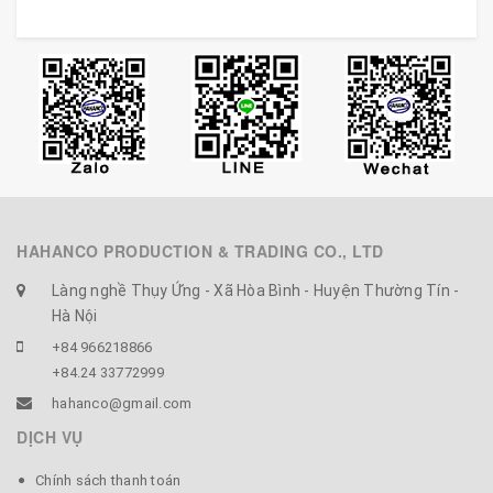
💎 MÔ TẢ SẢN PHẨM:
- Mã Số: MH827 (Cây Gạch Bạch Huyết Bằng Sừng)
- Số lượng: 1 chiếc
- Kích thước: Dài 11,5cm (có sai số, ngẫu nhiên)
- Màu sắc: Trắng pha đen vân nưa màu sừng tự nhiên,
mỗi chiếc 1 màu (ngẫu nhiên)
HAHANCO PRODUCTION & TRADING CO., LTD
- Lưu ý: sản phẩm này được tiện tròn, sẽ tạo ra hiện
Làng nghề Thụy Ứng - Xã Hòa Bình - Huyện Thường Tín -
tượng trên thân sản phẩm có những vệt nứt, nhưng
Hà Nội
không bao giờ hỏng, vệt nứt là bản chất của sừng thật,
+84 966218866
mỗi năm lớp sừng được bồi thêm nên sinh ra hiện tượng
+84.24 33772999
này.
hahanco@gmail.com
DỊCH VỤ
👉 CHÚ Ý: Dụng cụ sừng này được sản xuất thủ công, có
Chính sách thanh toán
độ sai lệch, họa tiết có thể được thay đổi bởi nhà sản