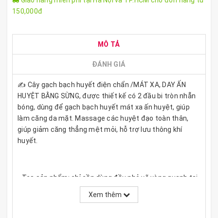
Giao hàng miễn phí tại Hà Nội và TP.HCM cho đơn hàng từ
150,000đ
MÔ TẢ
ĐÁNH GIÁ
✍️ Cây gạch bạch huyết điện chẩn /MÁT XA, DAY ẤN
HUYỆT BẰNG SỪNG, được thiết kế có 2 đầu bi tròn nhẵn
bóng, dùng để gạch bạch huyết mát xa ấn huyệt, giúp
làm căng da mặt. Massage các huyệt đạo toàn thân,
giúp giảm căng thẳng mệt mỏi, hỗ trợ lưu thông khí
huyết.
- Tes sản phẩm: chỉ cần dùng đầu nhỏ vẽ vòng quanh tai
từ 5 đến 10 vòng là cảm nhận được tức thì, cơ thể sẽ
Xem thêm
nóng lên và cảm nhận chạm được vào huyệt đạo ở vùng
tai. (quý khách có thể tìm hiểu thêm để sử dụng)