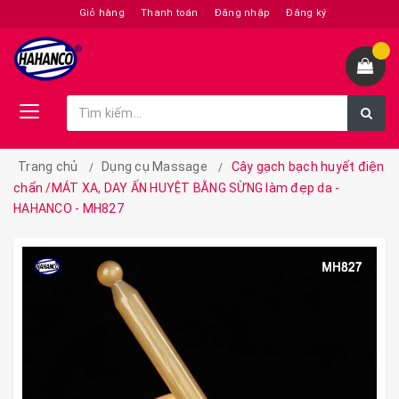
Giỏ hàng
Thanh toán
Đăng nhập
Đăng ký
Trang chủ
Dụng cụ Massage
Cây gạch bạch huyết điện
chẩn /MÁT XA, DAY ẤN HUYỆT BẰNG SỪNG làm đẹp da -
HAHANCO - MH827