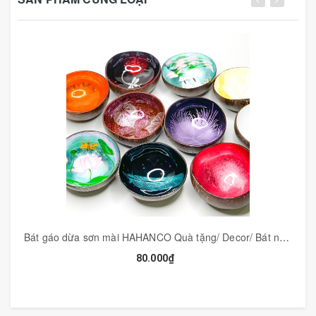
tay khéo léo của các nghệ nhân làng nghề, tạo nên các
hình thù và đường nét độc đáo.
🤝 Mô tả:
👉 Mã Số: CTH738
- CTH738N: Màu vỏ xà cừ nâu tự nhiên (ngẫu nhiên)
👉 Kích thước: Dài 10cm
👉 Số lượng: 1 chiếc
👉 Màu sắc: Mỗi chiếc 1 màu (ngẫu nhiên)
Bát gáo dừa sơn mài HAHANCO Quà tặng/ Decor/ Bát ngâm tay cho tiệm Nail, Spa - CTH585
80.000₫
✍️ Chú ý: Thìa vỏ xà cừ được sản xuất thủ công có độ
sai lệch, họa tiết và kích thước có thể được thay đổi bởi
nhà sản xuất cho hợp xu hướng.