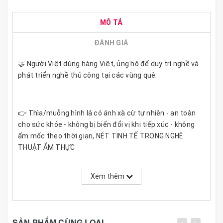
MÔ TẢ
ĐÁNH GIÁ
🤝 Người Việt dùng hàng Việt, ủng hộ để duy trì nghề và
phát triển nghề thủ công tại các vùng quê.
👉 Thìa/muỗng hình lá có ánh xà cừ tự nhiên - an toàn
cho sức khỏe - không bị biến đổi vị khi tiếp xúc - không
ẩm mốc theo thời gian, NÉT TINH TẾ TRONG NGHỆ
THUẬT ẨM THỰC
👉 Hãy mang 1 phong cách riêng cho phòng ăn , nhà
Xem thêm
hàng , quán ăn , quán cafe của bạn.
👉 Nguyên liệu: từ vỏ trai được gia công dưới những bàn
SẢN PHẨM CÙNG LOẠI