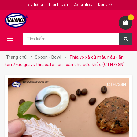
Giỏ hàng
Thanh toán
Đăng nhập
Đăng ký
Trang chủ
Spoon - Bowl
Thìa vỏ xà cừ màu nâu - ăn
kem/xúc gia vị/thìa cafe - an toàn cho sức khỏe (CTH738N)