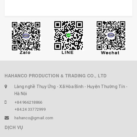
HAHANCO PRODUCTION & TRADING CO., LTD
Làng nghề Thụy Ứng - Xã Hòa Bình - Huyện Thường Tín -
Hà Nội
+84 966218866
+84.24 33772999
hahanco@gmail.com
DỊCH VỤ