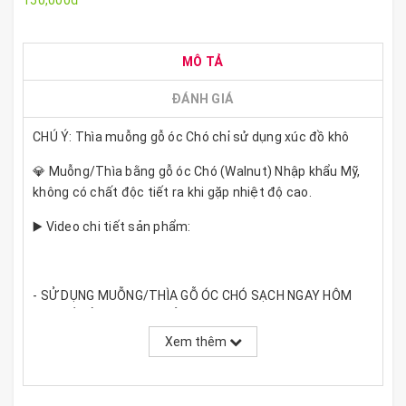
150,000đ
MÔ TẢ
ĐÁNH GIÁ
CHÚ Ý: Thìa muỗng gỗ óc Chó chỉ sử dụng xúc đồ khô
💎 Muỗng/Thìa bằng gỗ óc Chó (Walnut) Nhập khẩu Mỹ,
không có chất độc tiết ra khi gặp nhiệt độ cao.
▶️ Video chi tiết sản phẩm:
- SỬ DỤNG MUỖNG/THÌA GỖ ÓC CHÓ SẠCH NGAY HÔM
NAY ĐỂ BẢO VỆ SỨC KHỎE CHO GIA ĐÌNH BẠN.
Xem thêm
✔ Bạn có biết trà có tính hút ẩm và hút mùi rất cao,
chính vì thế khi dùng tay để xúc trà, rất mất vệ sinh, sẽ
làm hơi tay ám vào trà và ảnh hưởng đến hương vị vốn