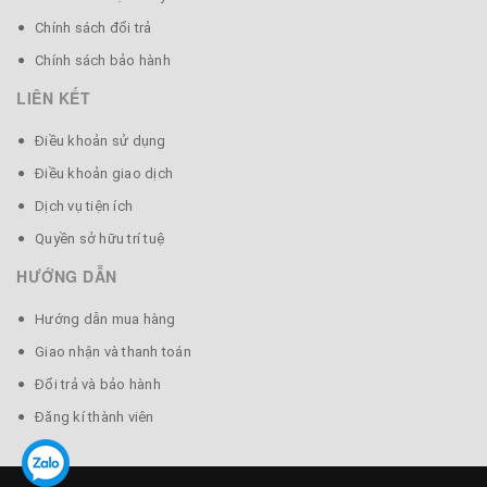
- Chất liệu: Gỗ Óc Chó (Walnut) Nhập khẩu Mỹ
Chính sách đổi trả
Chính sách bảo hành
- Thiết kế: Japan
LIÊN KẾT
- Gỗ óc chó tự nhiên trên bề mặt vân gỗ và màu sắc
không giống nhau, không ảnh hưởng gì đến chất lượng
Điều khoản sử dụng
(Màu ngẫu nhiên)
Điều khoản giao dịch
Dịch vụ tiện ích
👉Chú ý: Thìa gỗ được sản xuất thủ công, có độ sai lệch
Quyền sở hữu trí tuệ
nhỏ, họa tiết có thể được thay đổi bởi nhà sản xuất cho
HƯỚNG DẪN
hợp xu hướng.
Hướng dẫn mua hàng
Giao nhận và thanh toán
Đổi trả và bảo hành
Đăng kí thành viên