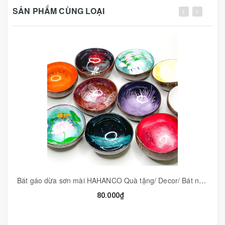
có của trà, độ ngon của trà cũng cũng vì thế mà giảm đi.
SẢN PHẨM CÙNG LOẠI
✔ Hãy sử dụng thìa gỗ óc Chó dùng để xúc trà, gỗ không
mùi, không sử dụng hóa chất khi gia công, đảm bảo giữ
nguyên 100% của vị trà.
✔ Sử dụng xúc trà, cafe, múc gia vị.
✔ Phụ kiện thìa gỗ vừa sử dụng chụp ảnh hoặc decor
trang trí cho nhà hàng, món ăn.
✔ Loại thìa này được CTy HAHANCO sản xuất chủ yếu
xuất khẩu sang Nhật và Châu Âu, các đường nét và chi
tiết được làm chau chuốt rất đẹp.
Bát gáo dừa sơn mài HAHANCO Quà tặng/ Decor/ Bát ngâm tay cho tiệm Nail, Spa - CTH585
80.000₫