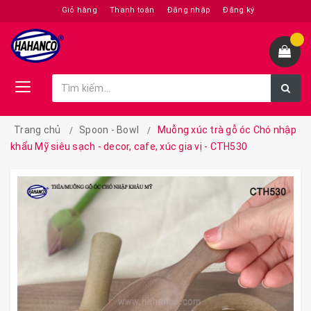
Giỏ hàng
Thanh toán
Đăng nhập
Đăng ký
Trang chủ
Spoon - Bowl
Muỗng xúc trà gỗ óc Chó nhập
khẩu Mỹ siêu sạch - decor, cafe, xúc gia vị - CTH530