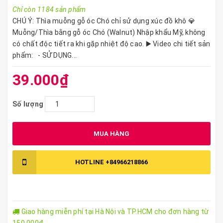
Chỉ còn 1184 sản phẩm
CHÚ Ý: Thìa muỗng gỗ óc Chó chỉ sử dụng xúc đồ khô 💎
Muỗng/Thìa bằng gỗ óc Chó (Walnut) Nhập khẩu Mỹ, không
có chất độc tiết ra khi gặp nhiệt độ cao. ▶️ Video chi tiết sản
phẩm: - SỬ DỤNG...
39.000₫
Số lượng
MUA HÀNG
HOTLINE
+84966218866
Giao hàng miễn phí tại Hà Nội và TP.HCM cho đơn hàng từ