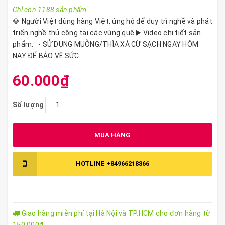
Chỉ còn 1188 sản phẩm
💎 Người Việt dùng hàng Việt, ủng hộ để duy trì nghề và phát
triển nghề thủ công tại các vùng quê ▶️ Video chi tiết sản
phẩm: - SỬ DỤNG MUỖNG/THÌA XÀ CỪ SẠCH NGAY HÔM
NAY ĐỂ BẢO VỆ SỨC...
60.000₫
Số lượng
MUA HÀNG
HOTLINE
+84966218866
Giao hàng miễn phí tại Hà Nội và TP.HCM cho đơn hàng từ