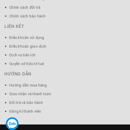
- Chất liệu: Ốc biển nhập khẩu New Zealand và Úc (loại ốc
Chính sách đổi trả
quý hiếm)
Chính sách bảo hành
LIÊN KẾT
Chú ý: Thìa trai với chuôi ốc biển được sản xuất thủ
Điều khoản sử dụng
công, nên có thể có sự sai lệch về họa tiết và kích
Điều khoản giao dịch
thước. Các chi tiết này có thể thay đổi theo từng lô sản
xuất để phù hợp với xu hướng.
Dịch vụ tiện ích
Quyền sở hữu trí tuệ
HƯỚNG DẪN
Hướng dẫn mua hàng
Giao nhận và thanh toán
Đổi trả và bảo hành
Đăng kí thành viên