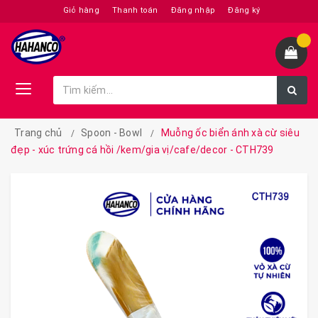
Giỏ hàng
Thanh toán
Đăng nhập
Đăng ký
Trang chủ
Spoon - Bowl
Muỗng ốc biển ánh xà cừ siêu
đẹp - xúc trứng cá hồi /kem/gia vị/cafe/decor - CTH739