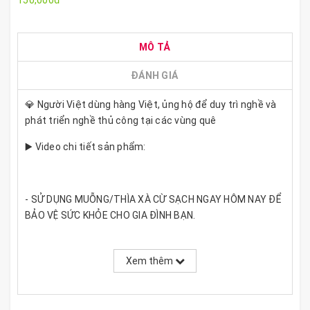
150,000đ
MÔ TẢ
ĐÁNH GIÁ
💎 Người Việt dùng hàng Việt, ủng hộ để duy trì nghề và
phát triển nghề thủ công tại các vùng quê
▶️ Video chi tiết sản phẩm:
- SỬ DỤNG MUỖNG/THÌA XÀ CỪ SẠCH NGAY HÔM NAY ĐỂ
BẢO VỆ SỨC KHỎE CHO GIA ĐÌNH BẠN.
✔ Muỗng ốc xà cừ có tay cầm làm bằng vỏ ốc biển.
Xem thêm
✔ Loại này được làm từ hai loại vật liệu khác nhau, tạo
nên sự kết hợp mang đến trải nghiệm mới lạ và độc đáo.