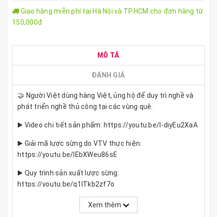
Giao hàng miễn phí tại Hà Nội và TP.HCM cho đơn hàng từ
150,000đ
MÔ TẢ
ĐÁNH GIÁ
🤝 Người Việt dùng hàng Việt, ủng hộ để duy trì nghề và
phát triển nghề thủ công tại các vùng quê.
▶️ Video chi tiết sản phẩm: https://youtu.be/I-diyEu2XaA
▶️ Giải mã lược sừng do VTV thực hiện:
https://youtu.be/lEbXWeu86sE
▶️ Quy trình sản xuất lược sừng:
https://youtu.be/g1ITkb2zf7o
Xem thêm