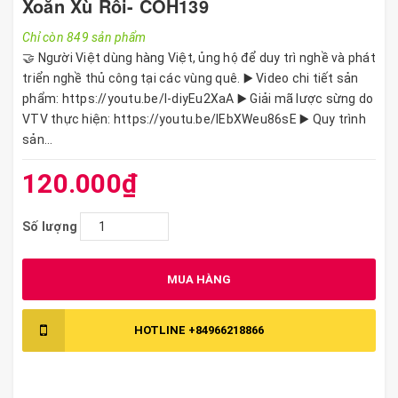
Xoăn Xù Rối- COH139
Chỉ còn 849 sản phẩm
🤝 Người Việt dùng hàng Việt, ủng hộ để duy trì nghề và phát
triển nghề thủ công tại các vùng quê. ▶️ Video chi tiết sản
phẩm: https://youtu.be/I-diyEu2XaA ▶️ Giải mã lược sừng do
VTV thực hiện: https://youtu.be/lEbXWeu86sE ▶️ Quy trình
sản...
120.000₫
Số lượng
MUA HÀNG
HOTLINE
+84966218866