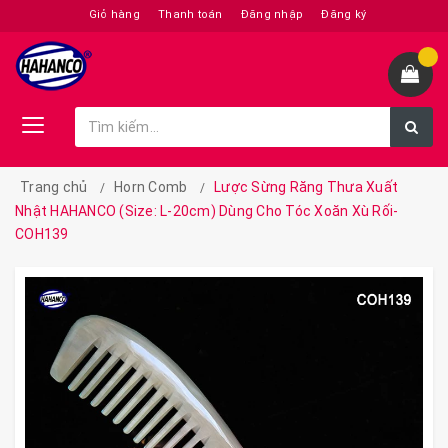
Giỏ hàng
Thanh toán
Đăng nhập
Đăng ký
Trang chủ
Horn Comb
Lược Sừng Răng Thưa Xuất
Nhật HAHANCO (Size: L-20cm) Dùng Cho Tóc Xoăn Xù Rối-
COH139