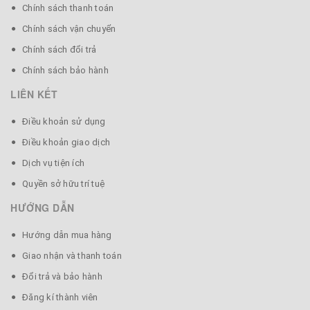
Chính sách thanh toán
(Mẫu lược này có cả vân màu đen và màu khác trên thân
lược)
Chính sách vận chuyển
Chính sách đổi trả
Chính sách bảo hành
👉 CHÚ Ý: Lược sừng này được sản xuất thủ công, có độ
LIÊN KẾT
sai lệch, họa tiết có thể được thay đổi bởi nhà sản xuất
cho hợp xu hướng.
Điều khoản sử dụng
Điều khoản giao dịch
Dịch vụ tiện ích
Quyền sở hữu trí tuệ
HƯỚNG DẪN
Hướng dẫn mua hàng
Giao nhận và thanh toán
Đổi trả và bảo hành
Đăng kí thành viên