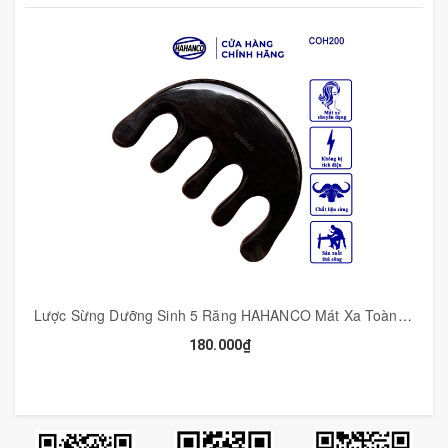
Lược Sừng Dưỡng Sinh 5 Răng HAHANCO Mát Xa Toàn Thân Đả Thông Kinh Lạc - COH200B
180.000₫