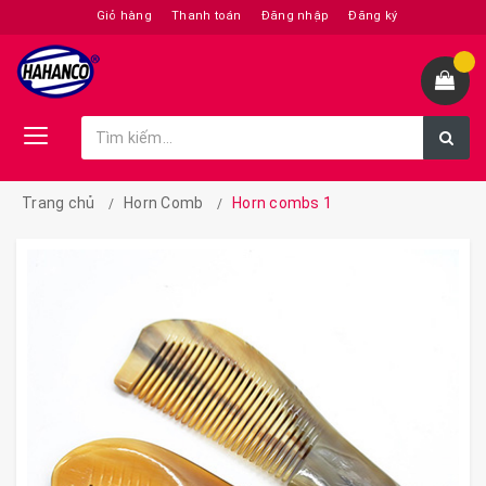
Giỏ hàng
Thanh toán
Đăng nhập
Đăng ký
Trang chủ
Horn Comb
Horn combs 1