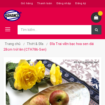
Giỏ hàng
Thanh toán
Đăng nhập
Đăng ký
Trang chủ
Thớt & Đĩa
Đĩa Trai viền bạc hoa sen dài
28cm trở lên (CTH786-Sen)