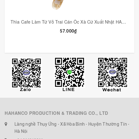
Thìa Cafe Làm Từ Vỏ Trai Cán Ôc Xà Cừ Xuất Nhật HAHANCO Thiết Kế Tinh Tế - CTH569
57.000₫
HAHANCO PRODUCTION & TRADING CO., LTD
Làng nghề Thụy Ứng - Xã Hòa Bình - Huyện Thường Tín -
Hà Nội