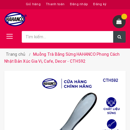
Giỏ hàng
Thanh toán
Đăng nhập
Đăng ký
Trang chủ
Muỗng Trà Bằng Sừng HAHANCO Phong Cách
Nhật Bản Xúc Gia Vị, Cafe, Decor - CTH592