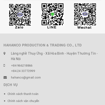
- Sử dụng xúc trà, cafe, múc gia vị, đồ khô.
- Loại thìa này được CTy HAHANCO sản xuất chủ yếu
xuất khẩu sang Nhật, các đường nét và chi tiết được
làm chau chuốt rất đẹp.
HAHANCO PRODUCTION & TRADING CO., LTD
Làng nghề Thụy Ứng - Xã Hòa Bình - Huyện Thường Tín -
Hà Nội
+84 966218866
+84.24 33772999
hahanco@gmail.com
DỊCH VỤ
Chính sách thanh toán
Chính sách vận chuyển