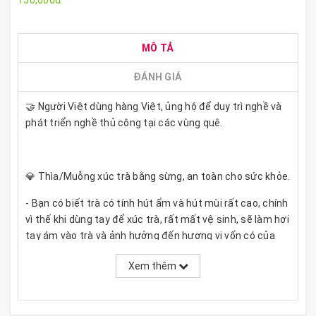
150,000đ
MÔ TẢ
ĐÁNH GIÁ
🤝 Người Việt dùng hàng Việt, ủng hộ để duy trì nghề và
phát triển nghề thủ công tại các vùng quê.
💎 Thìa/Muỗng xúc trà bằng sừng, an toàn cho sức khỏe.
- Bạn có biết trà có tính hút ẩm và hút mùi rất cao, chính
vì thế khi dùng tay để xúc trà, rất mất vệ sinh, sẽ làm hơi
tay ám vào trà và ảnh hưởng đến hương vị vốn có của
trà, độ ngon của trà cũng cũng vì thế mà giảm đi.
Xem thêm
- Hãy sử dụng thìa sừng xúc trà, chất liệu tự nhiên, đảm
bảo giữ nguyên 100% của vị trà