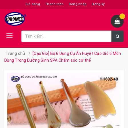
Giỏ hàng
Thanh toán
Đăng nhập
Đăng ký
Trang chủ
[Cạo Gió] Bộ 6 Dụng Cụ Ấn Huyệt Cạo Gió 6 Món
Dùng Trong Dưỡng Sinh SPA Chăm sóc cơ thể